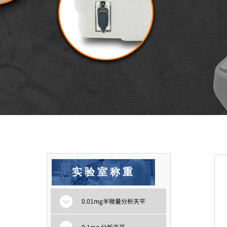
实验室称重
0.01mg半微量分析天平
0.1mg 分析天平